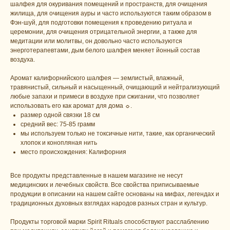
шалфея для окуривания помещений и пространств, для очищения
жилища, для очищения ауры и часто используются таким образом в
Фэн-шуй, для подготовки помещения к проведению ритуала и
церемонии, для очищения отрицательной энергии, а также для
медитации или молитвы, он довольно часто используются
энерготерапевтами, дым белого шалфея меняет йонный состав
воздуха.
Аромат калифорнийского шалфея — землистый, влажный,
травянистый, сильный и насыщенный, очищающий и нейтрализующий
любые запахи и примеси в воздухе при сжигании, что позволяет
использовать его как аромат для дома ☼.
размер одной связки 18 см
средний вес: 75-85 грамм
мы используем только не токсичные нити, такие, как органический
хлопок и конопляная нить
место происхождения: Калифорния
Все продукты представленные в нашем магазине не несут
медицинских и лечебных свойств. Все свойства приписываемые
продукции в описании на нашем сайте основаны на мифах, легендах и
традиционных духовных взглядах народов разных стран и культур.
Продукты торговой марки Spirit Rituals способствуют расслаблению