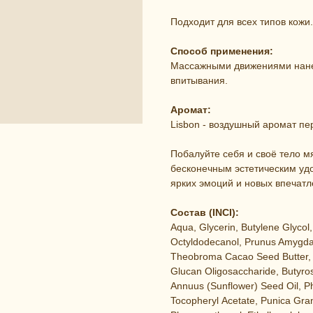
Подходит для всех типов кожи.
Способ применения:
Массажными движениями нанес
впитывания.
Аромат:
Lisbon - воздушный аромат пе
Побалуйте себя и своё тело 
бесконечным эстетическим уд
ярких эмоций и новых впечат
Состав (INCI):
Aqua, Glycerin, Butylene Glycol,
Octyldodecanol, Prunus Amygdal
Theobroma Сacao Seed Butter, Xyli
Glucan Oligosaccharide, Butyro
Annuus (Sunflower) Seed Oil, Pho
Tocopheryl Аcetate, Punica Gra