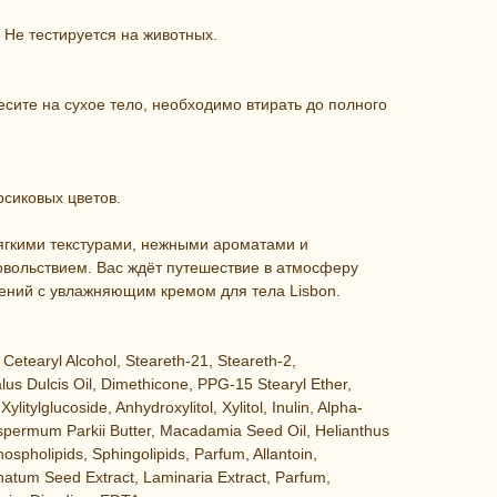
 Не тестируется на животных.
ите на сухое тело, необходимо втирать до полного
рсиковых цветов.
мягкими текстурами, нежными ароматами и
овольствием. Вас ждёт путешествие в атмосферу
лений с увлажняющим кремом для тела Lisbon.
 Cetearyl Alcohol, Steareth-21, Steareth-2,
us Dulcis Oil, Dimethicone, PPG-15 Stearyl Ether,
tylglucoside, Anhydroxylitol, Xylitol, Inulin, Alpha-
spermum Parkii Butter, Macadamia Seed Oil, Helianthus
spholipids, Sphingolipids, Parfum, Allantoin,
natum Seed Extract, Laminaria Extract, Parfum,